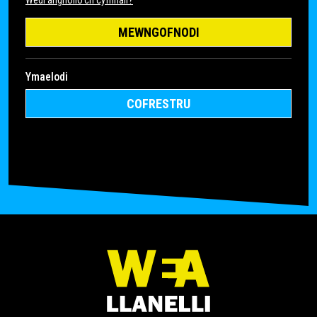
Wedi anghofio’ch cyfrinair?
MEWNGOFNODI
Ymaelodi
COFRESTRU